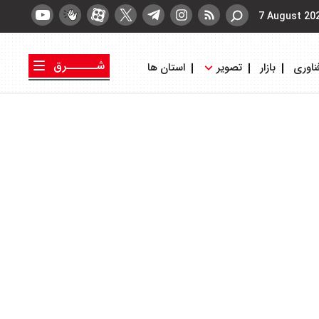
7 August 20
شــــــرق
ناوری
بازار
تصویر
استان ها
کتاب شرق
روزنامه شرق