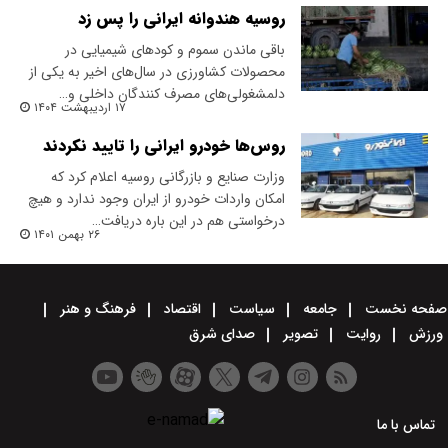
روسیه هندوانه ایرانی را پس زد
باقی ماندن سموم و کود‌های شیمیایی در
محصولات کشاورزی در سال‌های اخیر به یکی از
دلمشغولی‌های مصرف کنندگان داخلی و…
۱۷ اردیبهشت ۱۴۰۴
روس‌ها خودرو ایرانی را تایید نکردند
وزارت صنایع و بازرگانی روسیه اعلام کرد که
امکان واردات خودرو از ایران وجود ندارد و هیچ
درخواستی هم در این باره دریافت…
۲۶ بهمن ۱۴۰۱
صفحه نخست
جامعه
سیاست
اقتصاد
فرهنگ و هنر
ورزش
روایت
تصویر
صدای شرق
تماس با ما