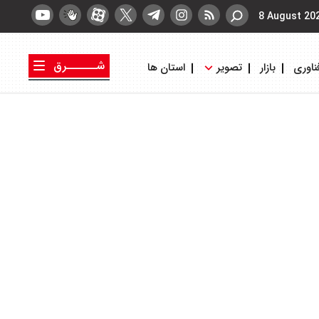
8 August 20
شــــــرق
ناوری
بازار
تصویر
استان ها
کتاب شرق
روزنامه شرق