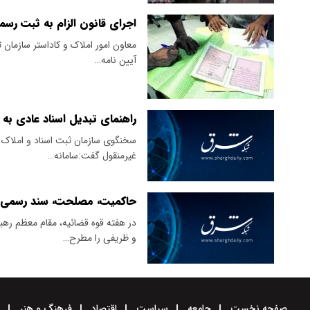
اجرای قانون الزام به ثبت رسم
آیین نامه…
راهنمای تبدیل اسناد عادی به
غیرمنقول گفت:سامانه…
حاکمیت، مصلحت، سند رسمی
در هفته قوه قضائیه، مقام معظم ره
و ظریفی را مطرح…
صفحه نخست
جامعه
سیاست
اقتصاد
فرهنگ و هنر
و