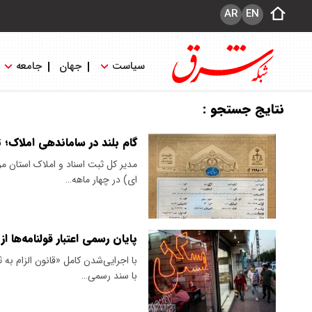
AR
EN
سیاست
جهان
جامعه
نتایج جستجو :
گام بلند در ساماندهی املاک؛ تعیین تکلیف ۹ هزا
ای) در چهار ماهه…
پایان رسمی اعتبار قولنامه‌ها از خرداد ۱۴۰۴/ فقط سند رسمی سبز
با سند رسمی…