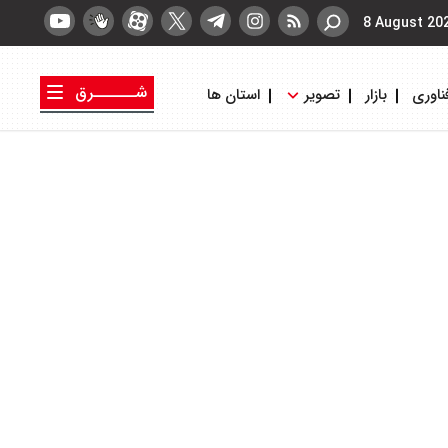
8 August 20
شــــــرق
ناوری
بازار
تصویر
استان ها
کتاب شرق
روزنامه شرق