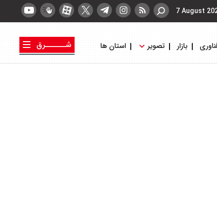
7 August 20
شــــــرق
ناوری
بازار
تصویر
استان ها
کتاب شرق
روزنامه شرق