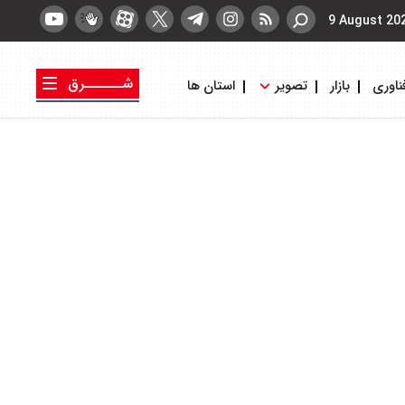
9 August 20
شــــــرق
ناوری
بازار
تصویر
استان ها
کتاب شرق
روزنامه شرق