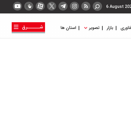
6 August 20
شــــــرق
ناوری
بازار
تصویر
استان ها
کتاب شرق
روزنامه شرق