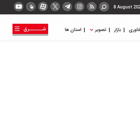
8 August 20
شــــــرق
ناوری
بازار
تصویر
استان ها
کتاب شرق
روزنامه شرق