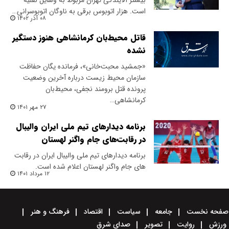
بیشتر آلایندگی تهران مربوط به وسایل نقلیه
است. هزار اتوبوس برقی به ناوگان اتوبوسرانی…
۰۸ آذر ۱۴۰۲
قاتل محیط‌بان کرمانشاهی هنوز دستگیر
نشده
«جمشید محبت‌خانی»، فرمانده یگان حفاظت
سازمان محیط زیست درباره آخرین وضعیت
پرونده قتل برومند نجفی، محیط‌بان
کرمانشاهی…
۲۷ مهر ۱۴۰۱
برنامه دیدارهای تیم ملی ایران والیبال
در رقابت‌های جام واگنر لهستان
برنامه دیدارهای تیم ملی والیبال ایران در رقابت‌
های جام واگنر لهستان اعلام شده است.
۱۲ مرداد ۱۴۰۱
صفحه نخست
جامعه
سیاست
اقتصاد
فرهنگ و هنر
ورزش
روایت
تصویر
صدای شرق