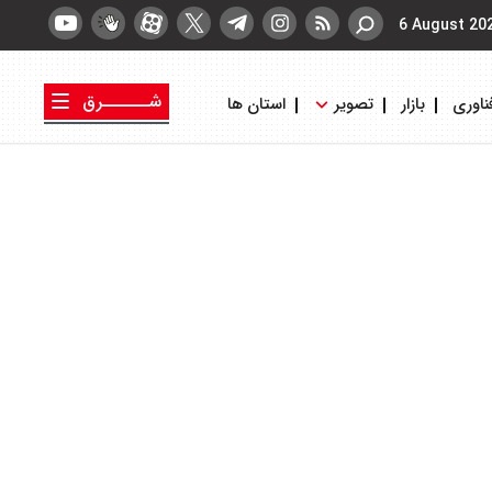
6 August 20
شــــــرق
ناوری
بازار
تصویر
استان ها
کتاب شرق
روزنامه شرق