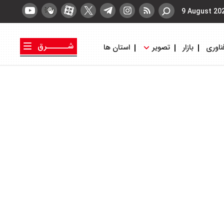
9 August 20
شــــــرق
ناوری
بازار
تصویر
استان ها
کتاب شرق
روزنامه شرق