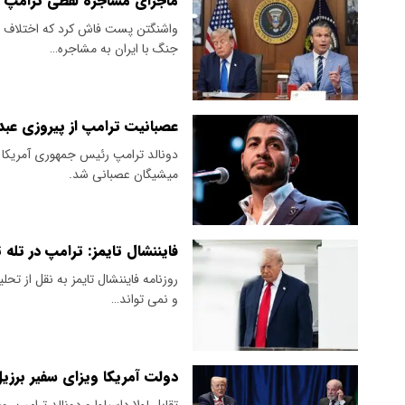
ماجرای مشاجره لفظی ترامپ 
​واشنگتن پست فاش کرد که اختلاف ن
جنگ با ایران به مشاجره…
عصبانیت ترامپ از پیروزی عبد
دونالد ترامپ رئیس جمهوری آمریکا ا
میشیگان عصبانی شد.
فایننشال تایمز: ترامپ در تله
روزنامه فایننشال تایمز به نقل از ت
و نمی تواند…
دولت آمریکا ویزای سفیر برزیل
تقابل لولا داسیلوا و دونالد ترامپ