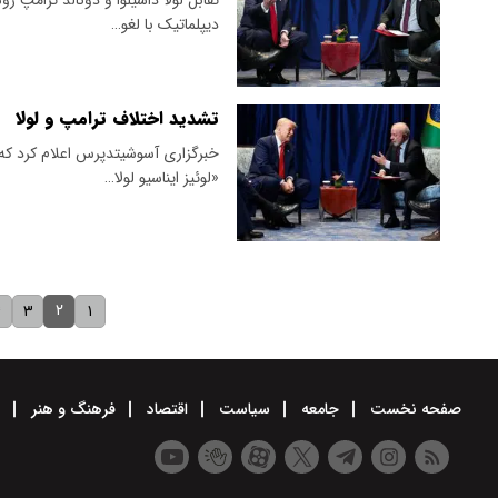
دیپلماتیک با لغو…
تشدید اختلاف ترامپ و لولا
خبرگزاری آسوشیتدپرس اعلام کرد که د
«لوئیز ایناسیو لولا…
۲
۴
۳
۱
صفحه نخست
جامعه
سیاست
اقتصاد
فرهنگ و هنر
و