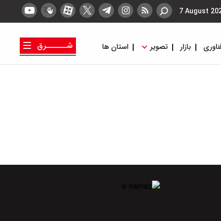
7 August 20
شــــــرق
ناوری
بازار
تصویر
استان ها
کتاب شرق
روزنامه شرق