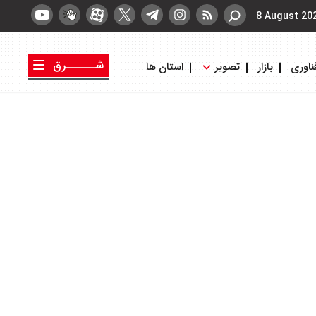
8 August 20
شــــــرق
ناوری
بازار
تصویر
استان ها
کتاب شرق
روزنامه شرق