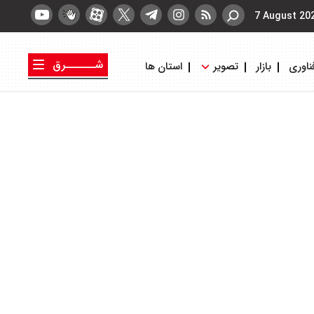
7 August 20
شــــــرق
ناوری
بازار
تصویر
استان ها
کتاب شرق
روزنامه شرق