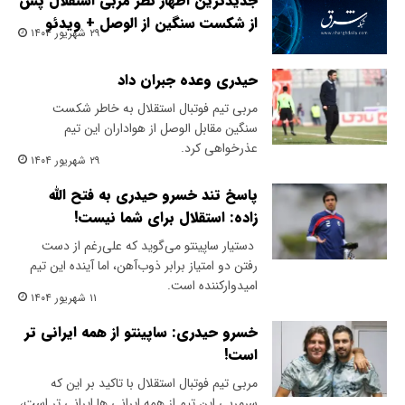
جدیدترین اظهار نظر مربی استقلال پس
از شکست سنگین از الوصل + ویدئو
۲۹ شهریور ۱۴۰۴
حیدری وعده جبران داد
مربی تیم فوتبال استقلال به خاطر شکست
سنگین مقابل الوصل از هواداران این تیم
عذرخواهی کرد.
۲۹ شهریور ۱۴۰۴
پاسخ تند خسرو حیدری به فتح الله
زاده: استقلال برای شما نیست!
‍ دستیار ساپینتو می‌گوید که علی‌رغم از دست
رفتن دو امتیاز برابر ذوب‌آهن، اما آینده این تیم
امیدوارکننده است.
۱۱ شهریور ۱۴۰۴
خسرو حیدری: ساپینتو از همه ایرانی تر
است!
مربی تیم فوتبال استقلال با تاکید بر این که
سرمربی این تیم از همه ایرانی ها ایرانی تر است،