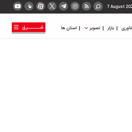
7 August 20
شــــــرق
ناوری
بازار
تصویر
استان ها
کتاب شرق
روزنامه شرق