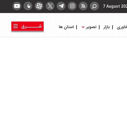
7 August 20
شــــــرق
ناوری
بازار
تصویر
استان ها
کتاب شرق
روزنامه شرق