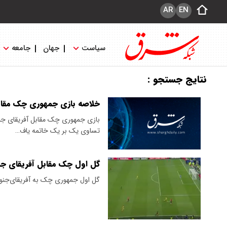
AR
EN
سیاست
جهان
جامعه
نتایج جستجو :
خلاصه بازی جمهوری چک مقابل 
تساوی یک بر یک خاتمه یاف…
گل اول چک مقابل آفریقای جنو
گل اول جمهوری چک به آفریقای‌جنوبی توسط‫ میخال سادیلک در دقیق