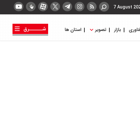
7 August 20
شــــــرق
ناوری
بازار
تصویر
استان ها
کتاب شرق
روزنامه شرق