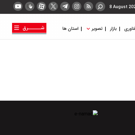
8 August 20
شــــــرق
ناوری
بازار
تصویر
استان ها
کتاب شرق
روزنامه شرق