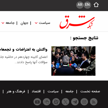
AR
EN
سیاست
جهان
جامعه
نتایج جستجو :
واکنش به اعتراضات و تجمعا
اعضای کابینه چهاردهم در حاشیه جل
سؤالات‌ آنها پاسخ دادند…
صفحه نخست
جامعه
سیاست
اقتصاد
فرهنگ و هنر
و