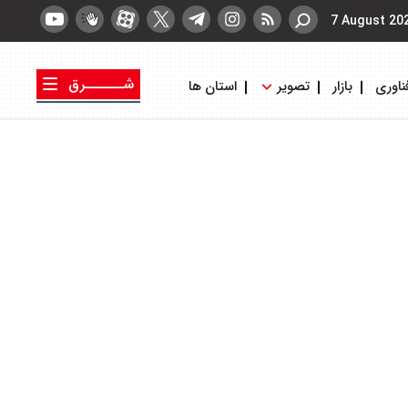
7 August 20
شــــــرق
ناوری
بازار
تصویر
استان ها
کتاب شرق
روزنامه شرق