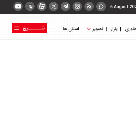
6 August 20
شــــــرق
ناوری
بازار
تصویر
استان ها
کتاب شرق
روزنامه شرق