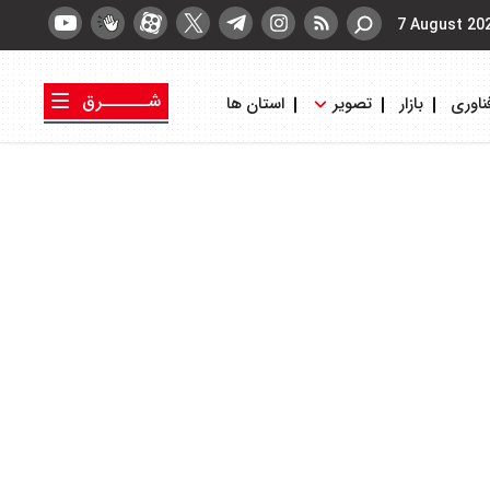
7 August 20
شــــــرق
ناوری
بازار
تصویر
استان ها
کتاب شرق
روزنامه شرق