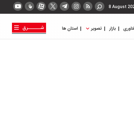
8 August 20
شــــــرق
ناوری
بازار
تصویر
استان ها
کتاب شرق
روزنامه شرق