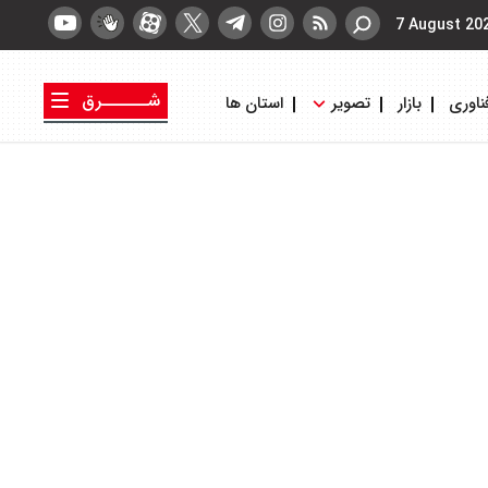
7 August 20
شــــــرق
ناوری
بازار
تصویر
استان ها
کتاب شرق
روزنامه شرق