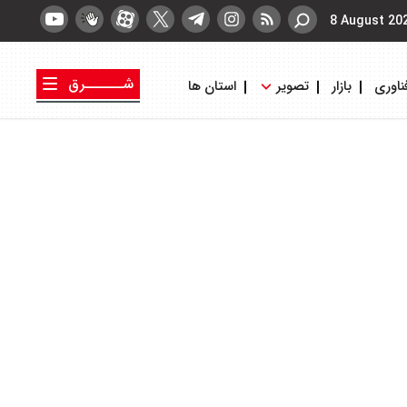
8 August 20
شــــــرق
ناوری
بازار
تصویر
استان ها
کتاب شرق
روزنامه شرق