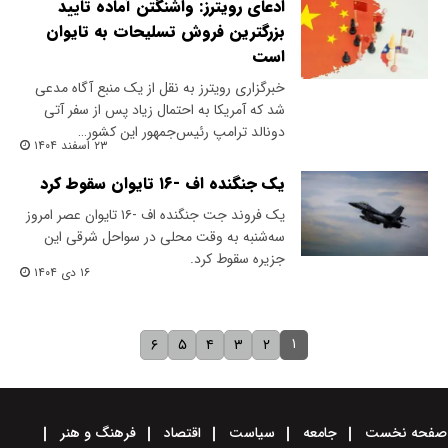
ادعای رویترز: واشنگتن آماده تایید
بزرگترین فروش تسلیحات به تایوان
است
خبرگزاری رویترز به نقل از یک منبع آگاه مدعی
شد که آمریکا به احتمال زیاد پس از سفر آتی
دونالد ترامپ رئیس‌جمهور این کشور…
۲۳ اسفند ۱۴۰۴
یک جنگنده اف -۱۶ تایوان سقوط کرد
یک فروند جت جنگنده اف -۱۶ تایوان عصر امروز
سه‌شنبه به وقت محلی در سواحل شرقی این
جزیره سقوط کرد.
۱۶ دی ۱۴۰۴
۱
۶
۵
۴
۳
۲
صفحه نخست
جامعه
سیاست
اقتصاد
فرهنگ و هنر