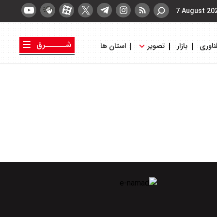
7 August 20
شــــــرق
ناوری
بازار
تصویر
استان ها
کتاب شرق
روزنامه شرق