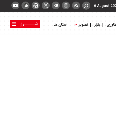
6 August 20
شــــــرق
ناوری
بازار
تصویر
استان ها
کتاب شرق
روزنامه شرق