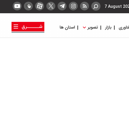
7 August 20
شــــــرق
ناوری
بازار
تصویر
استان ها
کتاب شرق
روزنامه شرق