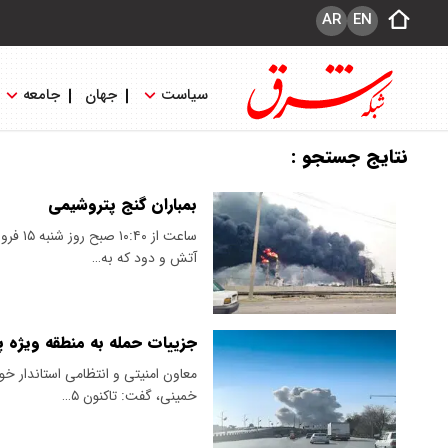
AR
EN
سیاست
جهان
جامعه
نتایج جستجو :
بمباران گنج پتروشیمی
ساعت ا
آتش و دود که به…
جزییات حمله به منطقه ویژه پتروشی
معاون امنیتی و انتظامی استاندار خو
خمینی، گفت: تاکنون ۵…