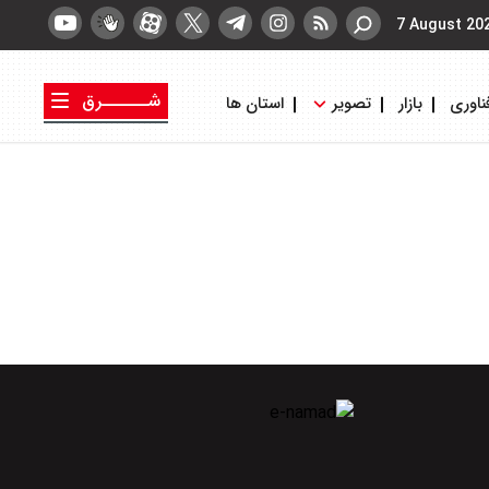
7 August 20
شــــــرق
ناوری
بازار
تصویر
استان ها
کتاب شرق
روزنامه شرق