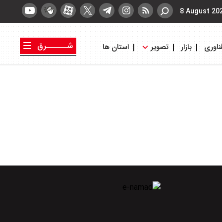
8 August 20
شــــــرق
ناوری
بازار
تصویر
استان ها
کتاب شرق
روزنامه شرق