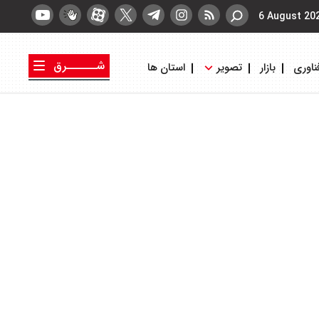
6 August 20
شــــــرق
ناوری
بازار
تصویر
استان ها
کتاب شرق
روزنامه شرق