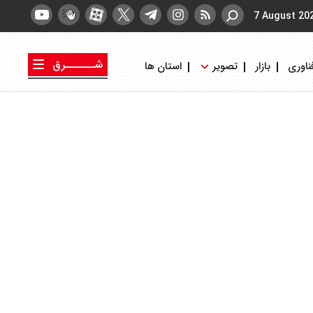
7 August 20
شــــــرق
ناوری
بازار
تصویر
استان ها
کتاب شرق
روزنامه شرق