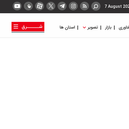
7 August 20
شــــــرق
ناوری
بازار
تصویر
استان ها
کتاب شرق
روزنامه شرق