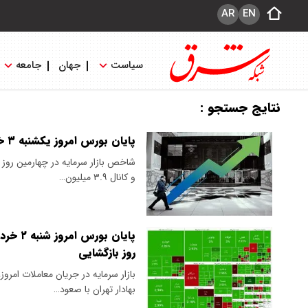
AR
EN
سیاست
جهان
جامعه
نتایج جستجو :
پایان بورس امروز یکشنبه ۳ خرداد ۱۴۰۵/ بورس کانال ۳.۹ میلیون را پس گرفت
و کانال ۳.۹ میلیون…
روز بازگشایی
بازار سرمایه در جریان معاملات ام
بهادار تهران با صعود…