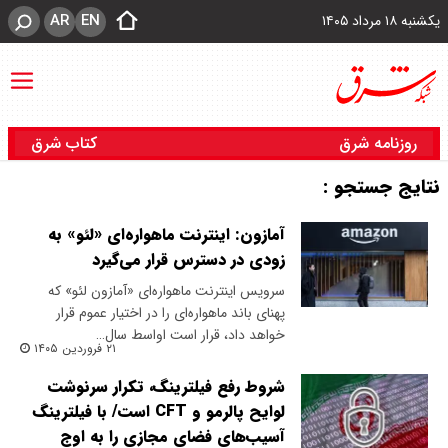
AR
EN
یکشنبه ۱۸ مرداد ۱۴۰۵
روزنامه شرق
کتاب شرق
نتایج جستجو :
آمازون: اینترنت ماهواره‌ای «لئو» به
زودی در دسترس قرار می‌گیرد
سرویس اینترنت ماهواره‌ای «آمازون لئو» که
پهنای باند ماهواره‌ای را در اختیار عموم قرار
خواهد داد، قرار است اواسط سال…
۲۱ فروردین ۱۴۰۵
شروط رفع فیلترینگ، تکرار سرنوشت
لوایح پالرمو و CFT است/ با فیلترینگ
آسیب‌های فضای مجازی را به اوج