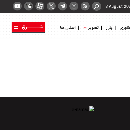
8 August 20
شــــــرق
ناوری
بازار
تصویر
استان ها
کتاب شرق
روزنامه شرق