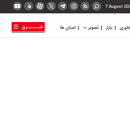
7 August 20
شــــــرق
ناوری
بازار
تصویر
استان ها
کتاب شرق
روزنامه شرق