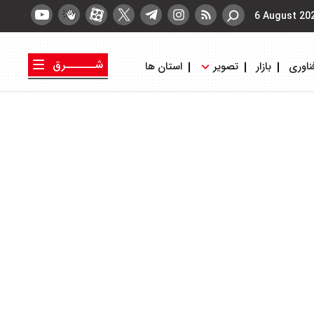
6 August 20
شــــــرق
ناوری
بازار
تصویر
استان ها
کتاب شرق
روزنامه شرق