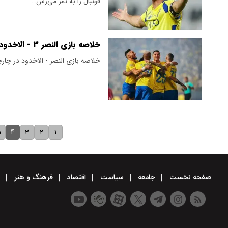
فوتبال را به ثمر می‌رس…
خلاصه بازی النصر ۳ - الاخدود ۱ + ویدیو
خلاصه بازی النصر - الاخدود در چارچوب هفته ۱۴ لیگ حرفه‌ای عر
۴
۵
۳
۲
۱
صفحه نخست
جامعه
سیاست
اقتصاد
فرهنگ و هنر
و