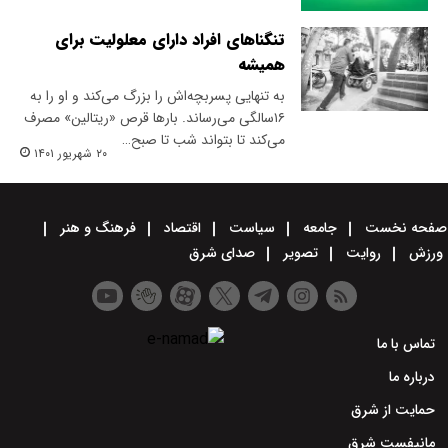
تنگناهای افراد دارای معلولیت برای
همیشه
به‌ تنهایی پسربچه‌اش را بزرگ می‌کند و او را به
۱۶‌سالگی می‌رساند. بارها قرص «ریتالین» مصرف
می‌کند تا بتواند شب تا صبح…
۲۰ شهریور ۱۴۰۱
صفحه نخست
جامعه
سیاست
اقتصاد
فرهنگ و هنر
ورزش
روایت
تصویر
صدای شرق
تماس با ما
درباره ما
حمایت از شرق
مانیفست شرق