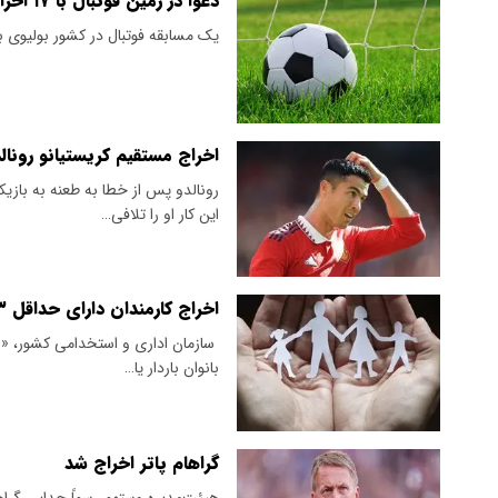
دعوا در زمین فوتبال با ۱۷ اخراجی + ویدیو
یک مسابقه فوتبال در کشور بولیوی 
اخراج مستقیم کریستیانو رونا
رونالدو پس از خطا به طعنه به بازی
این کار او را تلافی…
اخراج کارمندان دارای حداقل ۳ فرزند و بانوان باردار یا دارای فرزند شیرخوار ممنوع شد
​ سازمان اداری و استخدامی کشور، «ع
بانوان باردار یا…
گراهام پاتر اخراج شد
هیئت‌مدیره وستهم رسماً جدایی گراها