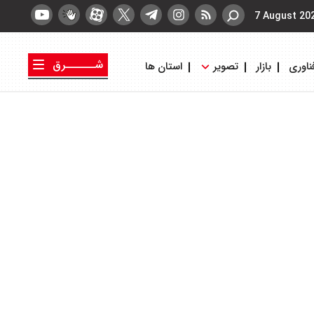
7 August 20
شــــــرق
ناوری
بازار
تصویر
استان ها
کتاب شرق
روزنامه شرق