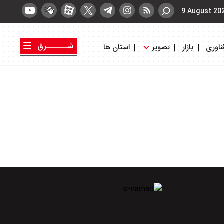
9 August 20
شــــــرق
ناوری
بازار
تصویر
استان ها
کتاب شرق
روزنامه شرق