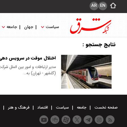
AR
EN
سیاست
جهان
جامعه
نتایج جستجو :
اختلال موقت در سرویس دهی خط ۵ مترو 
(گلشهر - تهران) به…
صفحه نخست
جامعه
سیاست
اقتصاد
فرهنگ و هنر
و