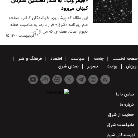
«جیمز وب» به شکار نخستین ستارگان
کیهان می‌رود
این مقاله که پیش‌روی خوانندگان گرامی صفحه‌
علم روزنامه «شرق» قرار دارد، به مناسبت هفته
نجوم است. هفته‌ای که من از آن…
۱۴ اردیبهشت ۱۴۰۲
صفحه نخست
جامعه
سیاست
اقتصاد
فرهنگ و هنر
ورزش
روایت
تصویر
صدای شرق
تماس با ما
درباره ما
حمایت از شرق
مانیفست شرق
نویسندگان شرق