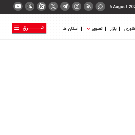
6 August 20
شــــــرق
ناوری
بازار
تصویر
استان ها
کتاب شرق
روزنامه شرق