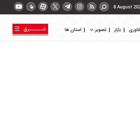
8 August 20
شــــــرق
ناوری
بازار
تصویر
استان ها
کتاب شرق
روزنامه شرق