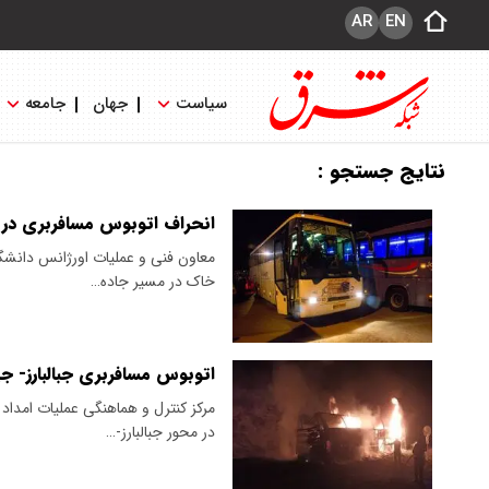
AR
EN
سیاست
جهان
جامعه
نتایج جستجو :
انحراف اتوبوس مسافربری در ج
معاون فنی و عملیات اورژانس دانشگا
خاک در مسیر جاده…
اتوبوس مسافربری جبالبارز- 
در محور جبالبارز-…