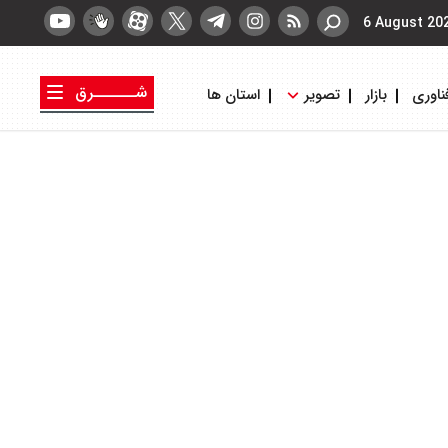
6 August 20
شــــــرق
ناوری
بازار
تصویر
استان ها
کتاب شرق
روزنامه شرق