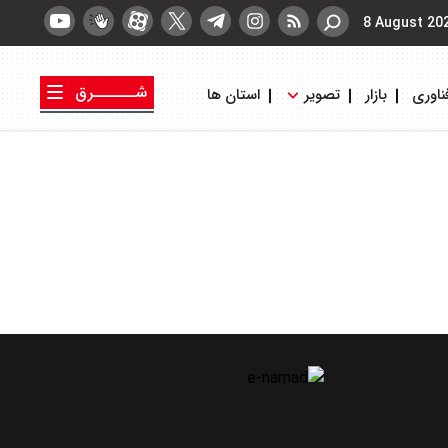
8 August 20
شــــــرق
ناوری
بازار
تصویر
استان ها
کتاب شرق
روزنامه شرق