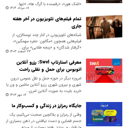
«اشک هور»، «رقصنده با گرگ ها»، «تنها…
۰۸ مرداد ۱۴۰۴
تمام فیلم‌های تلویزیون در آخر هفته
جاری
شبکه‌های تلویزیونی در کنار چند نوستالژی، از
فیلم‌هایی همچون «مگالون: حفره سهمگین»،
«گرفتار شدگان» و «پنجه طلایی» برای…
۲۳ اسفند ۱۴۰۳
معرفی استارتاپ Swvl: رزرو آنلاین
اتوبوس برای حمل و نقلی راحت
امروزه دیگر در حوزه حمل‌ و نقل عمومی درون
شهری و بیرون شهری رزرو آنلاین ماشین و ون یا
خرید بلیت به صورت آنلاین امری…
۰۶ مهر ۱۴۰۳
​جایگاه رمزارز در زندگی و کسب‌وکار ما
وقتی از رمزارز و بلاکچین صحبت می‌کنیم، یک
جسم فضایی و دست نیافتنی در ذهن بسیاری از
ما نقش می‌بندد. هنوز بسیاری از مردم…