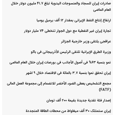
صادرات إیران للسجاد والمنسوجات الیدویة تبلغ ۴۱.۷ ملیون دولار خلال
العام الماضی
ارتفاع إنتاج النفط الإیرانی بمقدار ۱۲ ألف برمیل یومیا
تجارة إیران غیر النفطیة مع دول الجوار تتخطى ۷۴ ملیار دولار
عراقجی یلتقی وزیر خارجیة الجزائر
وزیرة الطرق الإیرانیة تلتقی الرئیس الأذربیجانی فی باکو
نمو بنسبة ۶۳% فی أصول الأجانب فی بورصات إیران خلال العام الماضی
إیران تحقق نموا بنسبة ۳.۷ بالمائة فی الاقتصاد خلال ۹ اشهر
مجمع التشخیص یعطی الضوء الأخضر للانضمام إلى مجموعة العمل المالی
(FATF)
إصدار فئة نقدیة جدیدة بقیمة ۲۰۰ ألف تومان
إیران ستمتلک ۳۰ ألف میغاواط من محطات الطاقة المتجددة