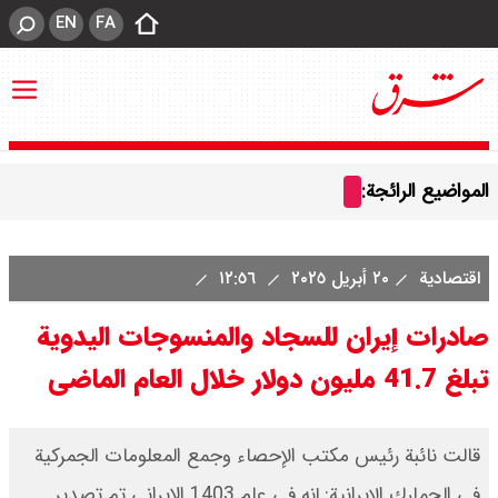
EN
FA
المواضيع الرائجة:
اقتصادية
٢٠ أبريل ٢٠٢٥
١٢:٥٦
صادرات إیران للسجاد والمنسوجات الیدویة
تبلغ 41.7 ملیون دولار خلال العام الماضی
قالت نائبة رئيس مكتب الإحصاء وجمع المعلومات الجمركية
في الجمارك الإيرانية: إنه في عام 1403 الايراني تم تصدير