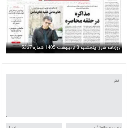
روزنامه شرق پنجشنبه 3 اردیبهشت 1405 شماره 5367