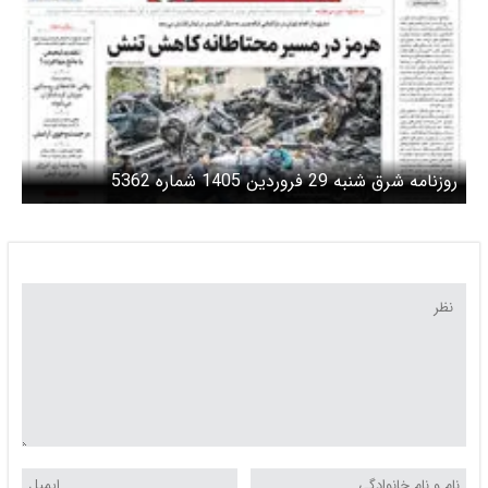
روزنامه شرق شنبه 29 فروردین 1405 شماره 5362